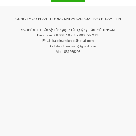
CÔNG TY CỔ PHẦN THƯƠNG MẠI VÀ SẢN XUẤT BAO BÌ NAM TIẾN
Địa chỉ: 571/1 Tân Kỳ Tân Quý,P.Tân Quý,Q. Tân Phú,TP.HCM
Điện thoại : 08 66 57 95 55 - 096.525.2345
Email: baobinamtiensg@gmail.com
kinhdoanh.namtien@gmail.com
Mst : 031266295