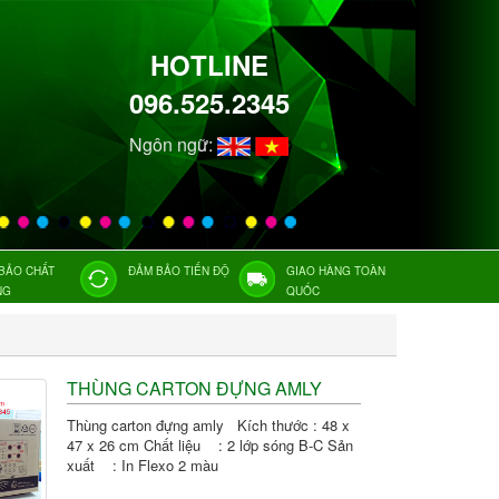
HOTLINE
096.525.2345
Ngôn ngữ:
BẢO CHẤT
ĐẢM BẢO TIẾN ĐỘ
GIAO HÀNG TOÀN
NG
QUỐC
THÙNG CARTON ĐỰNG AMLY
Thùng carton đựng amly Kích thước : 48 x
47 x 26 cm Chất liệu : 2 lớp sóng B-C Sản
xuất : In Flexo 2 màu