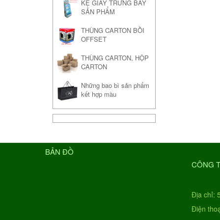
KỆ GIẤY TRƯNG BÀY
SẢN PHẨM
THÙNG CARTON BỒI
OFFSET
THÙNG CARTON, HỘP
CARTON
Những bao bì sản phẩm
kết hợp màu
BẢN ĐỒ
CÔNG T
Địa chỉ:
Điện tho