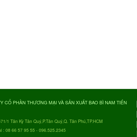
Y CỔ PHẦN THƯƠNG MẠI VÀ SẢN XUẤT BAO BÌ NAM TIẾN
 571/1 Tân Kỳ Tân Quý,P.Tân Quý,Q. Tân Phú,TP.HCM
ại : 08 66 57 95 55 - 096.525.2345