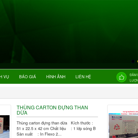
ĐẢM 
H VỤ
BÁO GIÁ
HÌNH ẢNH
LIÊN HỆ
LƯỢ
THÙNG CARTON ĐỰNG THAN
DỪA
Thùng carton đựng than dừa Kích thước :
51 x 22.5 x 42 cm Chất liệu : 1 lớp sóng B
Sàn xuất : In Flexo 2...