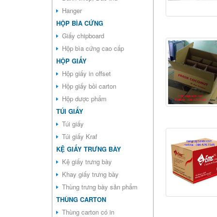
Hanger
HỘP BÌA CỨNG
Giấy chipboard
Hộp bìa cứng cao cấp
HỘP GIẤY
Hộp giấy in offset
Hộp giấy bồi carton
Hộp dược phẩm
TÚI GIẤY
Túi giấy
Túi giấy Kraf
KỆ GIẤY TRƯNG BÀY
Kệ giấy trưng bày
Khay giấy trưng bày
Thùng trưng bày sản phẩm
THÙNG CARTON
Thùng carton có in