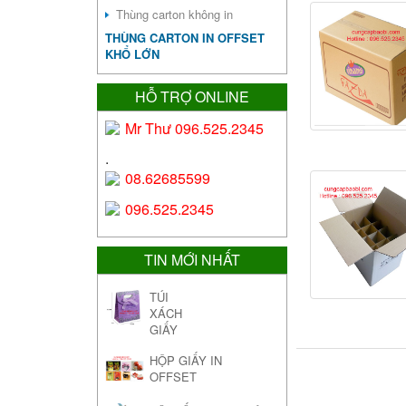
Thùng carton không in
THÙNG CARTON IN OFFSET
KHỔ LỚN
HỖ TRỢ ONLINE
Mr Thư 096.525.2345
.
08.62685599
096.525.2345
TIN MỚI NHẤT
TÚI
XÁCH
GIẤY
HỘP GIẤY IN
OFFSET