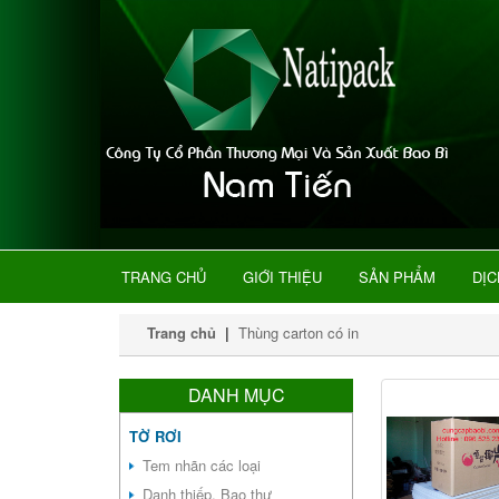
TRANG CHỦ
GIỚI THIỆU
SẢN PHẨM
DỊC
Trang chủ
|
Thùng carton có in
DANH MỤC
TỜ RƠI
Tem nhãn các loại
Danh thiếp, Bao thư